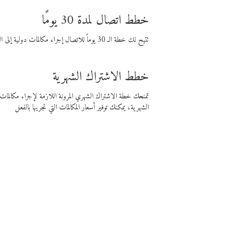
خطط اتصال لمدة 30 يومًا
تتيح لك خطة الـ 30 يوماً للاتصال إجراء مكالمات دولية إلى الوجهة التي تختارها لمدة 30 يوماً بأسعار فايبر المنخفضة.
خطط الاشتراك الشهرية
تمنحك خطة الاشتراك الشهري المرونة اللازمة لإجراء مكالم
الشهرية، يمكنك توفير أسعار المكالمات التي تجريها بالفعل