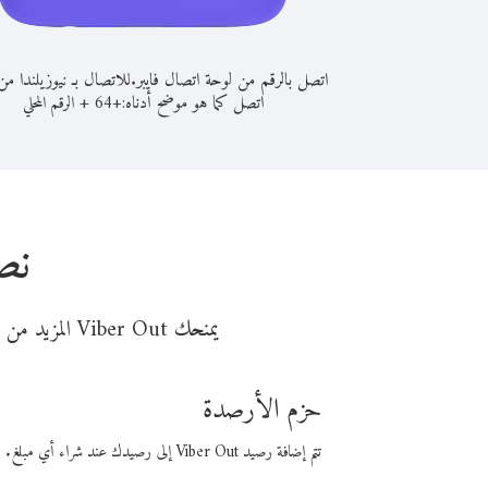
اتصل بالرقم من لوحة اتصال فايبر.
للاتصال بـ نيوزيلندا من
اتصل كما هو موضح أدناه:
+
+
64
الرقم المحلي
نص
يمنحك Viber Out المزيد من وقت المكالمة مقابل تكلفة أقل من المال. اختر من أحد خيارات الاتصال المرنة ذات السعر المنخفض:
حزم الأرصدة
تتم إضافة رصيد Viber Out إلى رصيدك عند شراء أي مبلغ. باستخدام رصيدك، يمكنك إجراء مكالمات إلى أي رقم في العالم بأسعار فايبر المنخفضة.