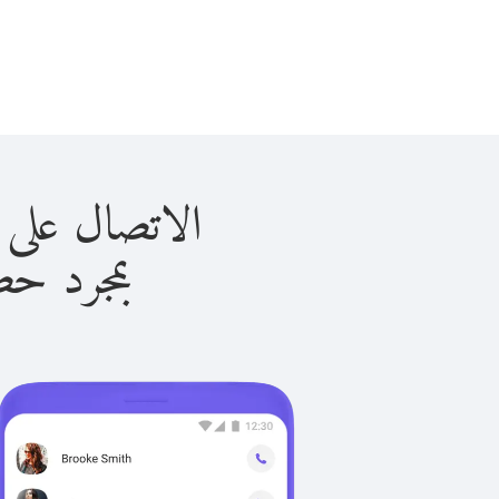
الاتصال على نيوزيلندا
بمجرد حصولك ع