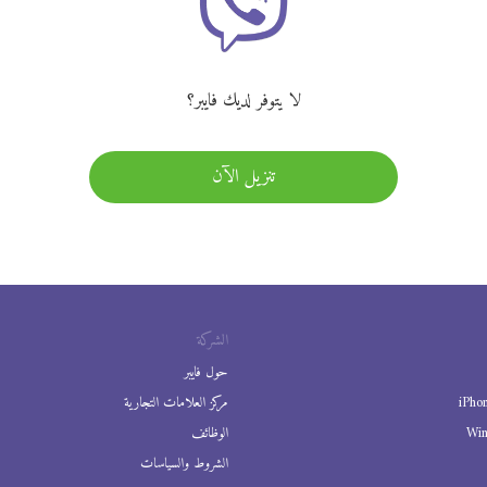
لا يتوفر لديك فايبر؟
تنزيل الآن
الشركة
حول فايبر
iPho
مركز العلامات التجارية
Wi
الوظائف
الشروط والسياسات