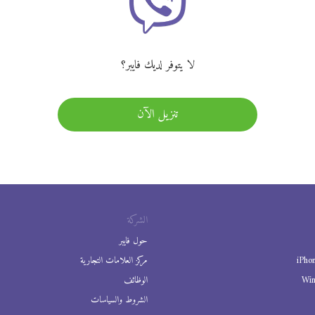
لا يتوفر لديك فايبر؟
تنزيل الآن
الشركة
حول فايبر
iPho
مركز العلامات التجارية
Wi
الوظائف
الشروط والسياسات