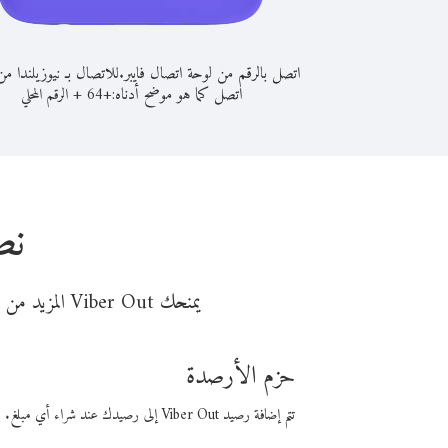
اتصل بالرقم من لوحة اتصال فايبر.
للاتصال بـ نيوزيلندا من
اتصل كما هو موضح أدناه:
+
+
64
الرقم المحلي
نص
يمنحك Viber Out المزيد من وقت المكالمة مقابل تكلفة أقل من المال. اختر من أحد خيارات الاتصال المرنة ذات السعر المنخفض:
حزم الأرصدة
تتم إضافة رصيد Viber Out إلى رصيدك عند شراء أي مبلغ. باستخدام رصيدك، يمكنك إجراء مكالمات إلى أي رقم في العالم بأسعار فايبر المنخفضة.