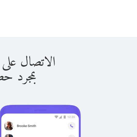
الاتصال على نيوزيلندا
بمجرد حصولك ع