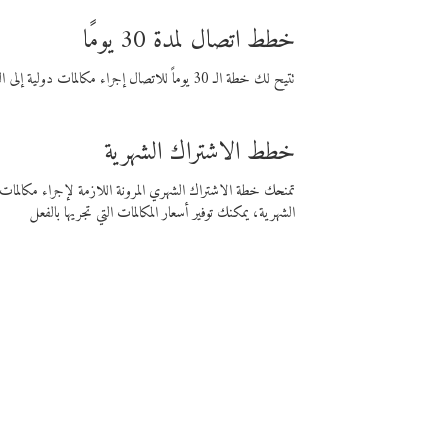
خطط اتصال لمدة 30 يومًا
تتيح لك خطة الـ 30 يوماً للاتصال إجراء مكالمات دولية إلى الوجهة التي تختارها لمدة 30 يوماً بأسعار فايبر المنخفضة.
خطط الاشتراك الشهرية
تمنحك خطة الاشتراك الشهري المرونة اللازمة لإجراء مكالم
الشهرية، يمكنك توفير أسعار المكالمات التي تجريها بالفعل