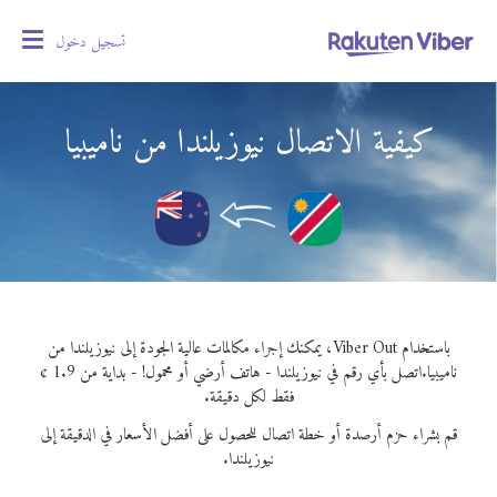
تسجيل دخول
oggle
gation
كيفية الاتصال نيوزيلندا من ناميبيا
باستخدام Viber Out، يمكنك إجراء مكالمات عالية الجودة إلى نيوزيلندا من
ناميبيا.
اتصل بأي رقم في نيوزيلندا - هاتف أرضي أو محمول! - بداية من 1.9 ¢
فقط لكل دقيقة.
قم بشراء حزم أرصدة أو خطة اتصال للحصول على أفضل الأسعار في الدقيقة إلى
نيوزيلندا.