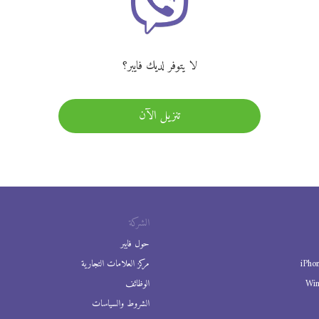
لا يتوفر لديك فايبر؟
تنزيل الآن
الشركة
حول فايبر
iPho
مركز العلامات التجارية
Wi
الوظائف
الشروط والسياسات