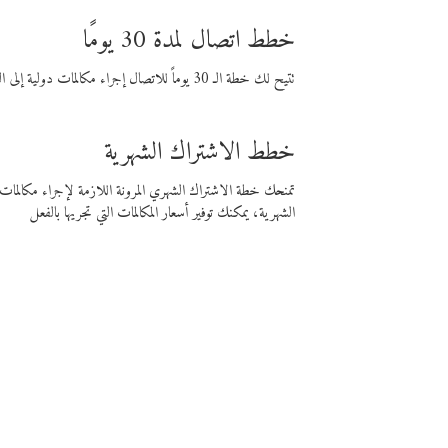
خطط اتصال لمدة 30 يومًا
تتيح لك خطة الـ 30 يوماً للاتصال إجراء مكالمات دولية إلى الوجهة التي تختارها لمدة 30 يوماً بأسعار فايبر المنخفضة.
خطط الاشتراك الشهرية
تمنحك خطة الاشتراك الشهري المرونة اللازمة لإجراء مكالم
الشهرية، يمكنك توفير أسعار المكالمات التي تجريها بالفعل