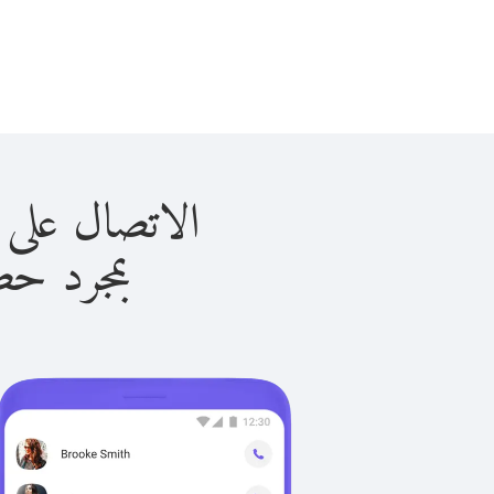
الاتصال على نيوزيلندا
بمجرد حصولك ع