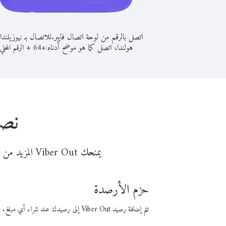
اتصل بالرقم من لوحة اتصال فايبر.
للاتصال بـ نيوزيلندا
هولندا، اتصل كما هو موضح أدناه:
+
+
64
الرقم المحلي
نصا
يمنحك Viber Out المزيد من وقت المكالمة مقابل تكلفة أقل من المال. اختر من أحد خيارات الاتصال المرنة ذات السعر المنخفض:
حزم الأرصدة
تتم إضافة رصيد Viber Out إلى رصيدك عند شراء أي مبلغ. باستخدام رصيدك، يمكنك إجراء مكالمات إلى أي رقم في العالم بأسعار فايبر المنخفضة.