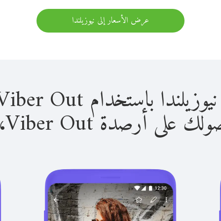
عرض الأسعار إلى نيوزيلندا
 باستخدام Viber Out سهل للغاية.
لى أرصدة Viber Out، يمكنك: