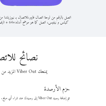
اتصل بالرقم من لوحة اتصال فايبر.
للاتصال بـ نيوزيلندا م
كيتس و نيفيس، اتصل كما هو موضح أدناه:
+
+
64
الرقم
نصائح للات
يمنحك Viber Out المزيد من وقت المكالمة مقابل تكلفة أقل من المال. اختر من أحد خيارات الاتصال المرنة ذات السعر المنخفض:
حزم الأرصدة
تتم إضافة رصيد Viber Out إلى رصيدك عند شراء أي مبلغ. باستخدام رصيدك، يمكنك إجراء مكالمات إلى أي رقم في العالم بأسعار فايبر المنخفضة.