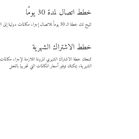
خطط اتصال لمدة 30 يومًا
تتيح لك خطة الـ 30 يوماً للاتصال إجراء مكالمات دولية إلى الوجهة التي تختارها لمدة 30 يوماً بأسعار فايبر المنخفضة.
خطط الاشتراك الشهرية
تمنحك خطة الاشتراك الشهري المرونة اللازمة لإجراء مكالم
الشهرية، يمكنك توفير أسعار المكالمات التي تجريها بالفعل