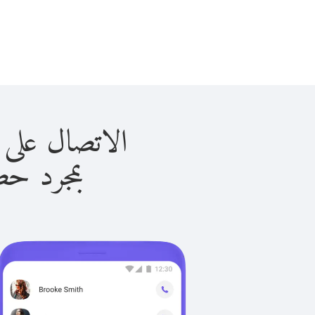
الاتصال على نيوزيلندا
بمجرد حصولك ع