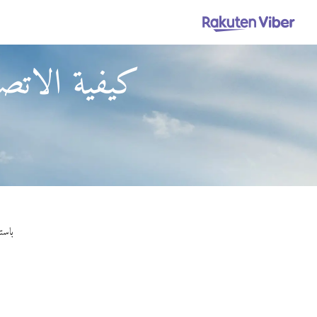
كيفية الاتص
باستخدام Viber Out، يمكنك إجراء مك