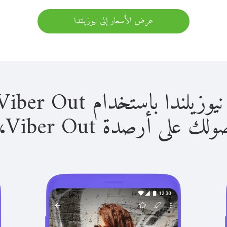
عرض الأسعار إلى نيوزيلندا
 باستخدام Viber Out سهل للغاية.
لى أرصدة Viber Out، يمكنك: