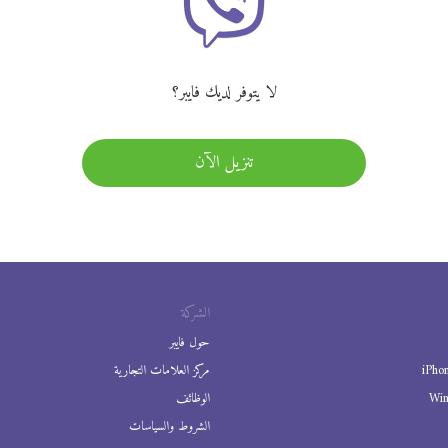
لا يتوفر لديك فايبر؟
تنزيل الآن
الشركة
حول فايبر
iPho
مركز العلامات التجارية
Wi
الوظائف
الشروط والسياسات