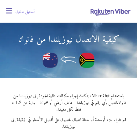
تسجيل دخول
oggle
gation
كيفية الاتصال نيوزيلندا من فانواتا
باستخدام Viber Out، يمكنك إجراء مكالمات عالية الجودة إلى نيوزيلندا من
فانواتا.
اتصل بأي رقم في نيوزيلندا - هاتف أرضي أو محمول! - بداية من 1.9 ¢
فقط لكل دقيقة.
قم بشراء حزم أرصدة أو خطة اتصال للحصول على أفضل الأسعار في الدقيقة إلى
نيوزيلندا.