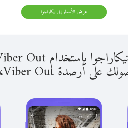
عرض الأسعار إلى نيكاراجوا
 باستخدام Viber Out سهل للغاية.
لى أرصدة Viber Out، يمكنك: