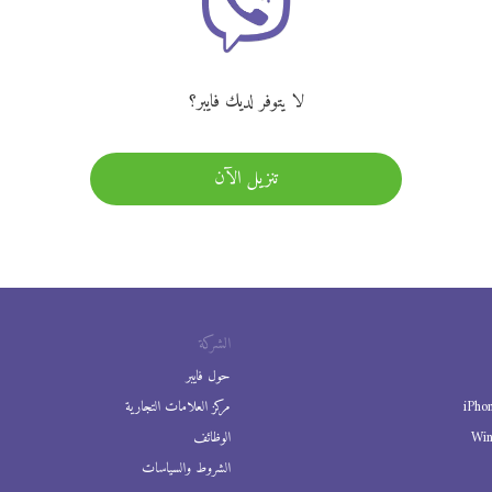
لا يتوفر لديك فايبر؟
تنزيل الآن
الشركة
حول فايبر
iPho
مركز العلامات التجارية
Wi
الوظائف
الشروط والسياسات