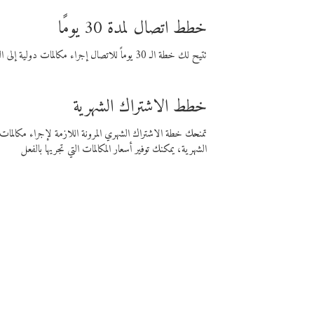
خطط اتصال لمدة 30 يومًا
تتيح لك خطة الـ 30 يوماً للاتصال إجراء مكالمات دولية إلى الوجهة التي تختارها لمدة 30 يوماً بأسعار فايبر المنخفضة.
خطط الاشتراك الشهرية
تمنحك خطة الاشتراك الشهري المرونة اللازمة لإجراء مكالم
الشهرية، يمكنك توفير أسعار المكالمات التي تجريها بالفعل