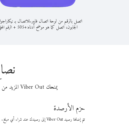
اتصل بالرقم من لوحة اتصال فايبر.
للاتصال بـ نيكاراجو
الجابون، اتصل كما هو موضح أدناه:
+
+
505
الرقم المحل
نصائ
يمنحك Viber Out المزيد من وقت المكالمة مقابل تكلفة أقل من المال. اختر من أحد خيارات الاتصال المرنة ذات السعر المنخفض:
حزم الأرصدة
تتم إضافة رصيد Viber Out إلى رصيدك عند شراء أي مبلغ. باستخدام رصيدك، يمكنك إجراء مكالمات إلى أي رقم في العالم بأسعار فايبر المنخفضة.