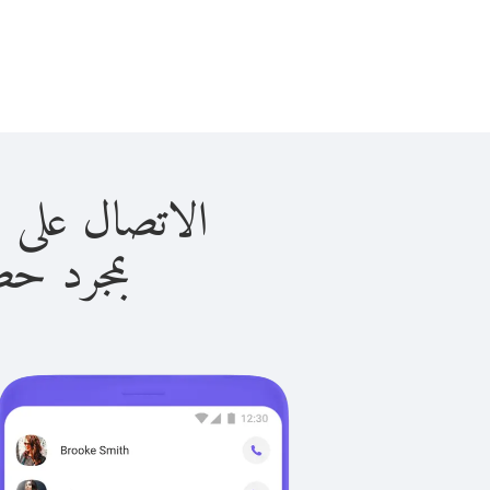
الاتصال على نيكاراجوا
بمجرد حصولك ع