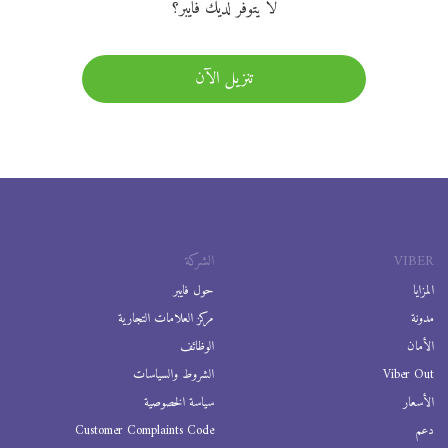
لا يتوفر لديك فايبر؟
تنزيل الآن
VIBER
الشركة
المزايا
حول فايبر
مدونة
مركز العلامات التجارية
الأمان
الوظائف
Viber Out
الشروط والسياسات
الأسعار
سياسة الخصوصية
دعم
Customer Complaints Code