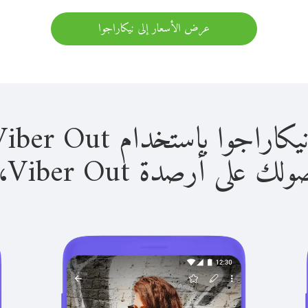
عرض الأسعار إلى نيكاراجوا
 باستخدام Viber Out سهل للغاية.
لى أرصدة Viber Out، يمكنك: