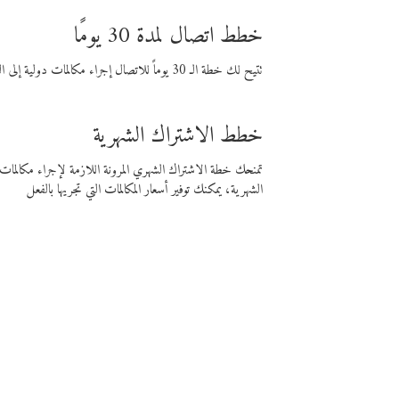
خطط اتصال لمدة 30 يومًا
تتيح لك خطة الـ 30 يوماً للاتصال إجراء مكالمات دولية إلى الوجهة التي تختارها لمدة 30 يوماً بأسعار فايبر المنخفضة.
خطط الاشتراك الشهرية
تمنحك خطة الاشتراك الشهري المرونة اللازمة لإجراء مكالم
الشهرية، يمكنك توفير أسعار المكالمات التي تجريها بالفعل