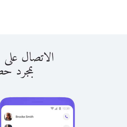
الاتصال على نيكاراجوا
بمجرد حصولك ع