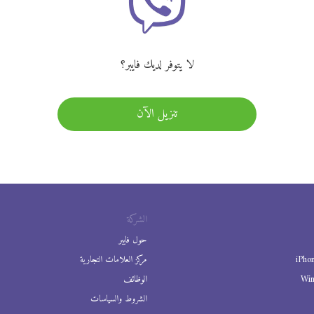
لا يتوفر لديك فايبر؟
تنزيل الآن
الشركة
حول فايبر
iPho
مركز العلامات التجارية
Wi
الوظائف
الشروط والسياسات