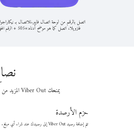
اتصل بالرقم من لوحة اتصال فايبر.
للاتصال بـ نيكاراجو
فنزويلا، اتصل كما هو موضح أدناه:
+
+
505
الرقم المحل
نصائ
يمنحك Viber Out المزيد من وقت المكالمة مقابل تكلفة أقل من المال. اختر من أحد خيارات الاتصال المرنة ذات السعر المنخفض:
حزم الأرصدة
تتم إضافة رصيد Viber Out إلى رصيدك عند شراء أي مبلغ. باستخدام رصيدك، يمكنك إجراء مكالمات إلى أي رقم في العالم بأسعار فايبر المنخفضة.