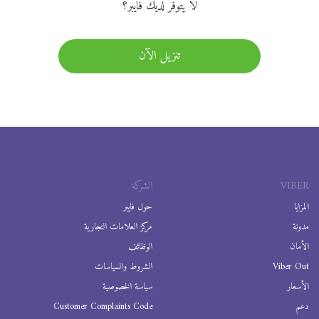
لا يتوفر لديك فايبر؟
تنزيل الآن
VIBER
الشركة
المزايا
حول فايبر
مدونة
مركز العلامات التجارية
الأمان
الوظائف
Viber Out
الشروط والسياسات
الأسعار
سياسة الخصوصية
دعم
Customer Complaints Code