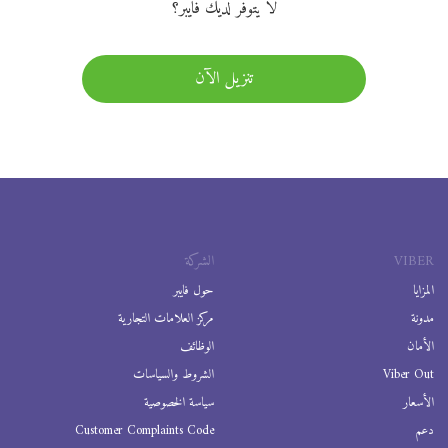
لا يتوفر لديك فايبر؟
تنزيل الآن
VIBER
الشركة
المزايا
حول فايبر
مدونة
مركز العلامات التجارية
الأمان
الوظائف
Viber Out
الشروط والسياسات
الأسعار
سياسة الخصوصية
دعم
Customer Complaints Code