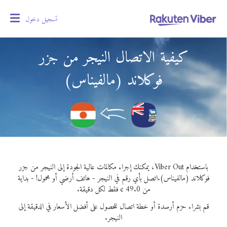
تسجيل دخول
oggle
gation
كيفية الاتصال النيجر من جزر
فوكلاند (مالفيناس)
باستخدام Viber Out، يمكنك إجراء مكالمات عالية الجودة إلى النيجر من جزر
فوكلاند (مالفيناس).
اتصل بأي رقم في النيجر - هاتف أرضي أو محمول! - بداية
من 49.0 ¢ فقط لكل دقيقة.
قم بشراء حزم أرصدة أو خطة اتصال للحصول على أفضل الأسعار في الدقيقة إلى
النيجر.