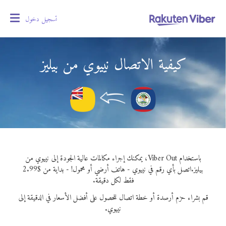
تسجيل دخول
oggle
gation
كيفية الاتصال نييوي من بيليز
باستخدام Viber Out، يمكنك إجراء مكالمات عالية الجودة إلى نييوي من
بيليز.
اتصل بأي رقم في نييوي - هاتف أرضي أو محمول! - بداية من $2.99
فقط لكل دقيقة.
قم بشراء حزم أرصدة أو خطة اتصال للحصول على أفضل الأسعار في الدقيقة إلى
نييوي.