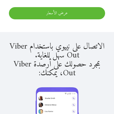
عرض الأسعار
الاتصال على نييوي باستخدام Viber
Out سهل للغاية.
بمجرد حصولك على أرصدة Viber
Out، يمكنك: