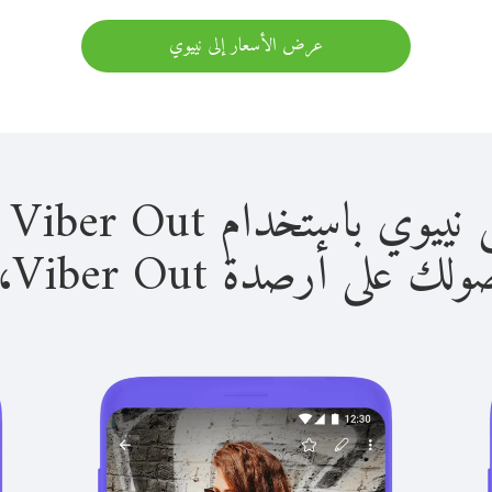
عرض الأسعار إلى نييوي
استخدام Viber Out سهل للغاية.
لى أرصدة Viber Out، يمكنك: