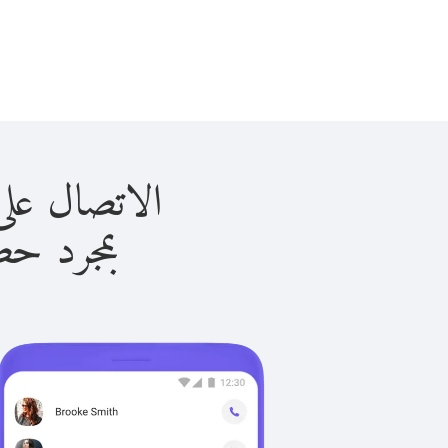
الاتصال على نييوي ب
بمجرد حصولك ع