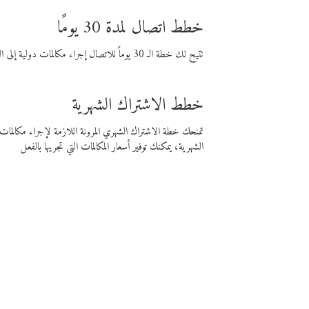
خطط اتصال لمدة 30 يومًا
تتيح لك خطة الـ 30 يوماً للاتصال إجراء مكالمات دولية إلى الوجهة التي تختارها لمدة 30 يوماً بأسعار فايبر المنخفضة.
خطط الاشتراك الشهرية
تمنحك خطة الاشتراك الشهري المرونة اللازمة لإجراء مكالم
الشهرية، يمكنك توفير أسعار المكالمات التي تجريها بالفعل