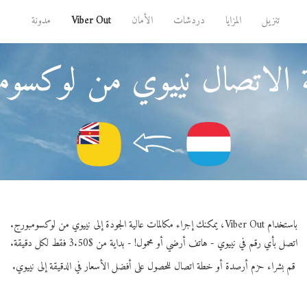
تنزيل
المزايا
دردشات
الأمان
Viber Out
مدونة
 الاتصال نييوي من لوكسوم
باستخدام Viber Out، يمكنك إجراء مكالمات عالية الجودة إلى نييوي من لوكسومبورج.
اتصل بأي رقم في نييوي - هاتف أرضي أو محمول! - بداية من $3.50 فقط لكل دقيقة.
قم بشراء حزم أرصدة أو خطة اتصال للحصول على أفضل الأسعار في الدقيقة إلى نييوي.