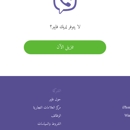
لا يتوفر لديك فايبر؟
تنزيل الآن
الشركة
حول فايبر
iPho
مركز العلامات التجارية
Wi
الوظائف
الشروط والسياسات