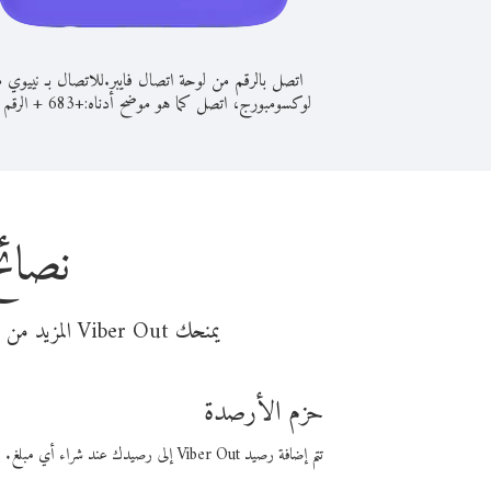
اتصل بالرقم من لوحة اتصال فايبر.
للاتصال بـ نييوي 
لوكسومبورج، اتصل كما هو موضح أدناه:
+
+
683
الرقم ا
نصائ
يمنحك Viber Out المزيد من وقت المكالمة مقابل تكلفة أقل من المال. اختر من أحد خيارات الاتصال المرنة ذات السعر المنخفض:
حزم الأرصدة
تتم إضافة رصيد Viber Out إلى رصيدك عند شراء أي مبلغ. باستخدام رصيدك، يمكنك إجراء مكالمات إلى أي رقم في العالم بأسعار فايبر المنخفضة.