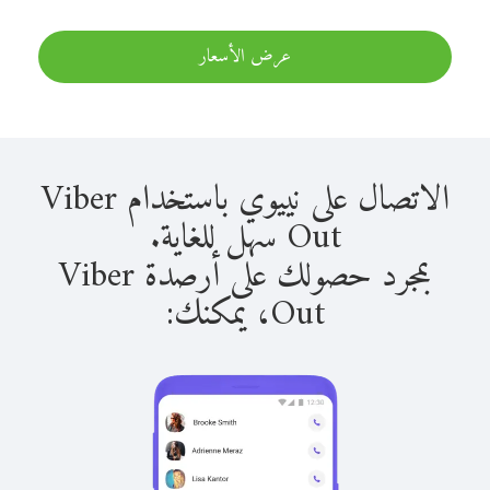
عرض الأسعار
الاتصال على نييوي باستخدام Viber
Out سهل للغاية.
بمجرد حصولك على أرصدة Viber
Out، يمكنك: