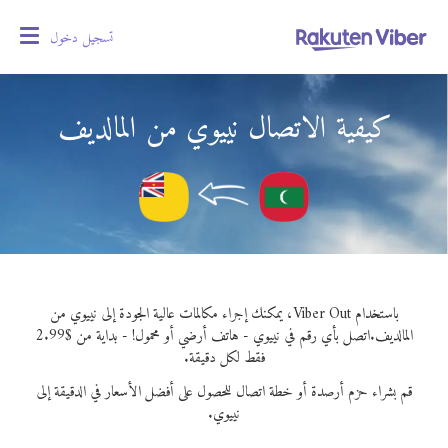
تسجيل دخول
oggle
gation
كيفية الاتصال نييوي من المالديف
باستخدام Viber Out، يمكنك إجراء مكالمات عالية الجودة إلى نييوي من
المالديف.
اتصل بأي رقم في نييوي - هاتف أرضي أو محمول! - بداية من $2.99
فقط لكل دقيقة.
قم بشراء حزم أرصدة أو خطة اتصال للحصول على أفضل الأسعار في الدقيقة إلى
نييوي.