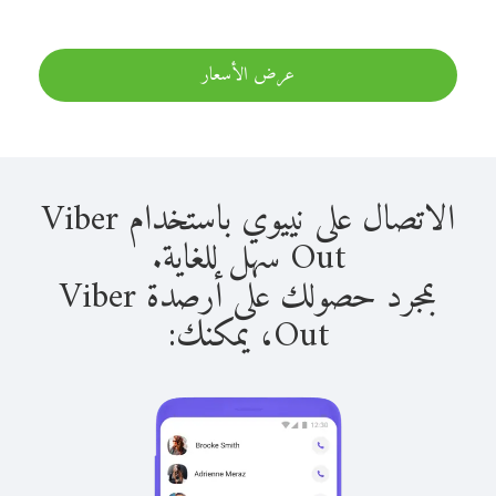
عرض الأسعار
الاتصال على نييوي باستخدام Viber
Out سهل للغاية.
بمجرد حصولك على أرصدة Viber
Out، يمكنك: