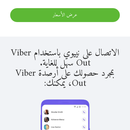
عرض الأسعار
الاتصال على نييوي باستخدام Viber
Out سهل للغاية.
بمجرد حصولك على أرصدة Viber
Out، يمكنك: