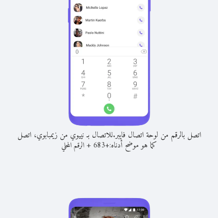
اتصل بالرقم من لوحة اتصال فايبر.
للاتصال بـ نييوي من زيمبابوي، اتصل
كما هو موضح أدناه:
+
+
683
الرقم المحلي