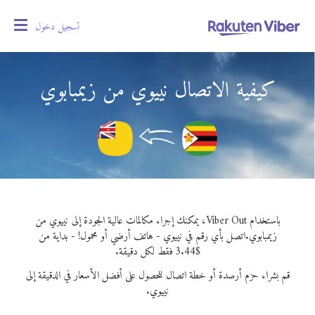
تسجيل دخول
oggle
gation
كيفية الاتصال نييوي من زيمبابوي
باستخدام Viber Out، يمكنك إجراء مكالمات عالية الجودة إلى نييوي من
زيمبابوي.
اتصل بأي رقم في نييوي - هاتف أرضي أو محمول! - بداية من
$3.44 فقط لكل دقيقة.
قم بشراء حزم أرصدة أو خطة اتصال للحصول على أفضل الأسعار في الدقيقة إلى
نييوي.