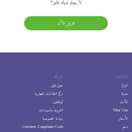
لا يتوفر لديك فايبر؟
تنزيل الآن
VIBER
الشركة
المزايا
حول فايبر
مدونة
مركز العلامات التجارية
الأمان
الوظائف
Viber Out
الشروط والسياسات
الأسعار
سياسة الخصوصية
دعم
Customer Complaints Code