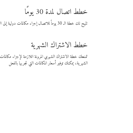
خطط اتصال لمدة 30 يومًا
تتيح لك خطة الـ 30 يوماً للاتصال إجراء مكالمات دولية إلى الوجهة التي تختارها لمدة 30 يوماً بأسعار فايبر المنخفضة.
خطط الاشتراك الشهرية
تمنحك خطة الاشتراك الشهري المرونة اللازمة لإجراء مكالم
الشهرية، يمكنك توفير أسعار المكالمات التي تجريها بالفعل