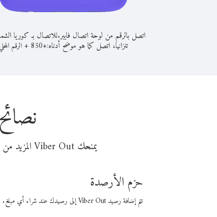
اتصل بالرقم من لوحة اتصال فايبر.
للاتصال بـ كوريا الشما
تنزانيا، اتصل كما هو موضح أدناه:
+
+
850
الرقم المحلي
نصائح 
يمنحك Viber Out المزيد من وقت المكالمة مقابل تكلفة أقل من المال. اختر من أحد خيارات الاتصال المرنة ذات السعر المنخفض:
حزم الأرصدة
تتم إضافة رصيد Viber Out إلى رصيدك عند شراء أي مبلغ. باستخدام رصيدك، يمكنك إجراء مكالمات إلى أي رقم في العالم بأسعار فايبر المنخفضة.