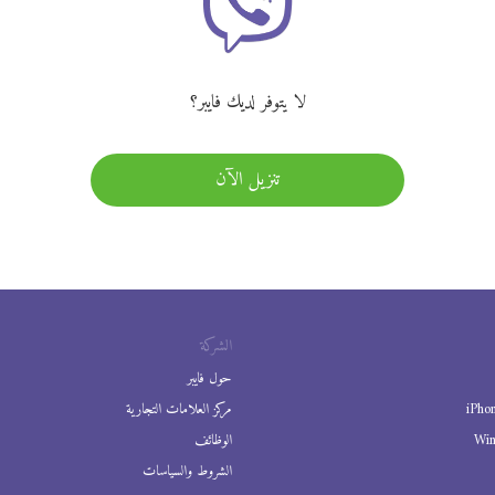
لا يتوفر لديك فايبر؟
تنزيل الآن
الشركة
حول فايبر
iPho
مركز العلامات التجارية
Wi
الوظائف
الشروط والسياسات