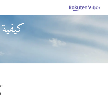
كيفية ا
اتص
ق