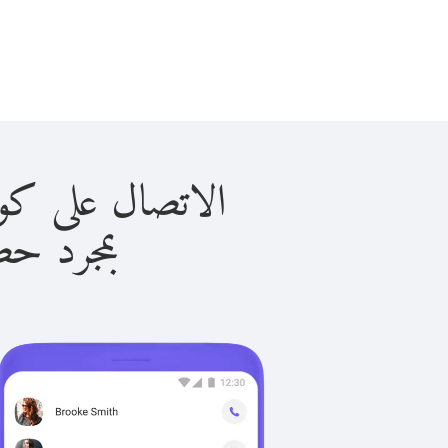
الاتصال على كوريا الشمال
بمجرد حصولك ع