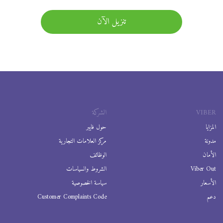
تنزيل الآن
VIBER
الشركة
المزايا
حول فايبر
مدونة
مركز العلامات التجارية
الأمان
الوظائف
Viber Out
الشروط والسياسات
الأسعار
سياسة الخصوصية
دعم
Customer Complaints Code