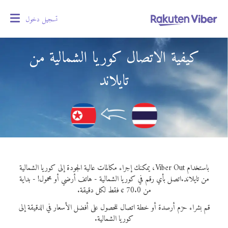
تسجيل دخول
oggle
gation
كيفية الاتصال كوريا الشمالية من
تايلاند
باستخدام Viber Out، يمكنك إجراء مكالمات عالية الجودة إلى كوريا الشمالية
من تايلاند.
اتصل بأي رقم في كوريا الشمالية - هاتف أرضي أو محمول! - بداية
من 70.0 ¢ فقط لكل دقيقة.
قم بشراء حزم أرصدة أو خطة اتصال للحصول على أفضل الأسعار في الدقيقة إلى
كوريا الشمالية.