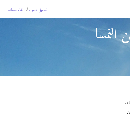
تسجيل دخول
أو
إنشاء حساب
 النمسا
ة.