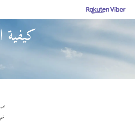
كيفية ال
اتصل 
قم 