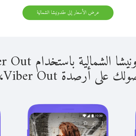
عرض الأسعار إلى مقدونيشا الشمالية
لية باستخدام Viber Out سهل للغاية.
لى أرصدة Viber Out، يمكنك: