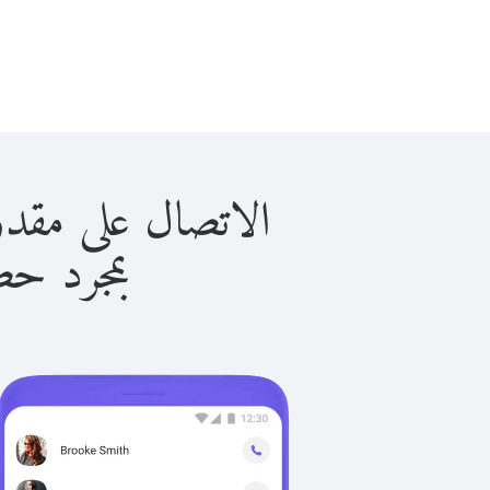
الاتصال على مقدونيشا الشما
بمجرد حصولك ع