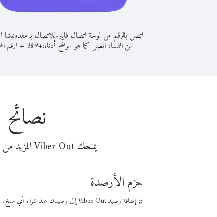
اتصل بالرقم من لوحة اتصال فايبر.
للاتصال بـ مقدونيشا ال
من النمسا، اتصل كما هو موضح أدناه:
+
+
389
الرقم المح
نصائح ل
يمنحك Viber Out المزيد من وقت المكالمة مقابل تكلفة أقل من المال. اختر من أحد خيارات الاتصال المرنة ذات السعر المنخفض:
حزم الأرصدة
تتم إضافة رصيد Viber Out إلى رصيدك عند شراء أي مبلغ. باستخدام رصيدك، يمكنك إجراء مكالمات إلى أي رقم في العالم بأسعار فايبر المنخفضة.