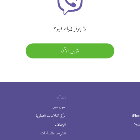
لا يتوفر لديك فايبر؟
تنزيل الآن
الشركة
حول فايبر
iPho
مركز العلامات التجارية
Wi
الوظائف
الشروط والسياسات