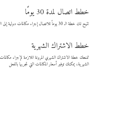
خطط اتصال لمدة 30 يومًا
تتيح لك خطة الـ 30 يوماً للاتصال إجراء مكالمات دولية إلى الوجهة التي تختارها لمدة 30 يوماً بأسعار فايبر المنخفضة.
خطط الاشتراك الشهرية
تمنحك خطة الاشتراك الشهري المرونة اللازمة لإجراء مكالم
الشهرية، يمكنك توفير أسعار المكالمات التي تجريها بالفعل