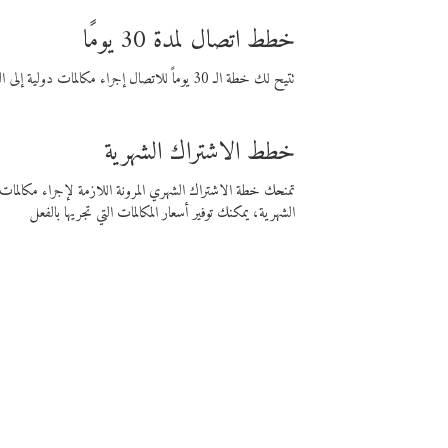
خطط اتصال لمدة 30 يومًا
تتيح لك خطة الـ 30 يوماً للاتصال إجراء مكالمات دولية إلى الوجهة التي تختارها لمدة 30 يوماً بأسعار فايبر المنخفضة.
خطط الاشتراك الشهرية
تمنحك خطة الاشتراك الشهري المرونة اللازمة لإجراء مكالم
الشهرية، يمكنك توفير أسعار المكالمات التي تجريها بالفعل