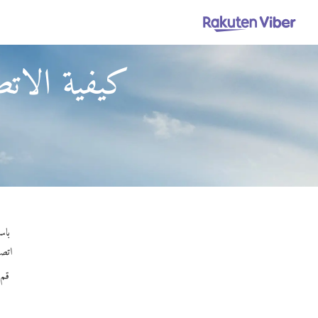
كيفية الاتصا
باستخدام Viber Out، يمكنك إج
اتصل 
قم 