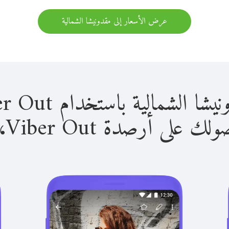
عرض الأسعار إلى مقدونيشا الشمالية
لية باستخدام Viber Out سهل للغاية.
لى أرصدة Viber Out، يمكنك: