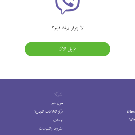
لا يتوفر لديك فايبر؟
تنزيل الآن
الشركة
حول فايبر
iPho
مركز العلامات التجارية
Wi
الوظائف
الشروط والسياسات