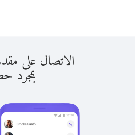
الاتصال على مقدونيشا الشما
بمجرد حصولك ع