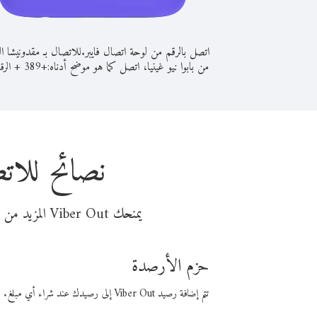
اتصل بالرقم من لوحة اتصال فايبر.
للاتصال بـ مقدونيشا ال
من بابوا نيو غينيا، اتصل كما هو موضح أدناه:
+
+
389
الرق
نصائح للاتص
يمنحك Viber Out المزيد من وقت المكالمة مقابل تكلفة أقل من المال. اختر من أحد خيارات الاتصال المرنة ذات السعر المنخفض:
حزم الأرصدة
تتم إضافة رصيد Viber Out إلى رصيدك عند شراء أي مبلغ. باستخدام رصيدك، يمكنك إجراء مكالمات إلى أي رقم في العالم بأسعار فايبر المنخفضة.