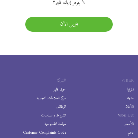
لا يتوفر لديك فايبر؟
تنزيل الآن
VIBER
الشركة
المزايا
حول فايبر
مدونة
مركز العلامات التجارية
الأمان
الوظائف
Viber Out
الشروط والسياسات
الأسعار
سياسة الخصوصية
دعم
Customer Complaints Code