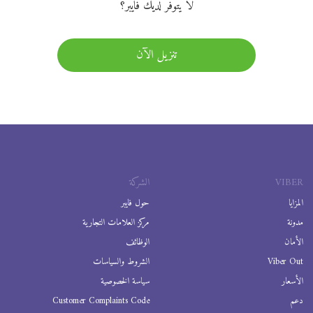
لا يتوفر لديك فايبر؟
تنزيل الآن
VIBER
الشركة
المزايا
حول فايبر
مدونة
مركز العلامات التجارية
الأمان
الوظائف
Viber Out
الشروط والسياسات
الأسعار
سياسة الخصوصية
دعم
Customer Complaints Code