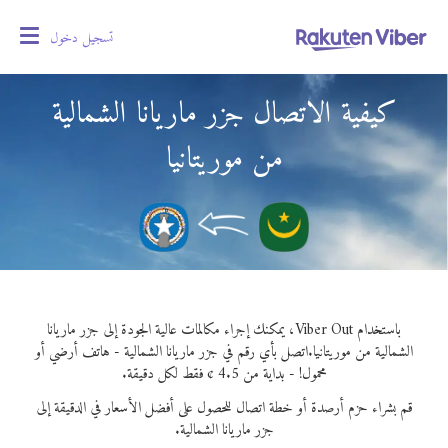
تسجيل دخول
oggle
gation
كيفية الاتصال جزر ماريانا الشمالية
من موريتانيا
باستخدام Viber Out، يمكنك إجراء مكالمات عالية الجودة إلى جزر ماريانا
الشمالية من موريتانيا.
اتصل بأي رقم في جزر ماريانا الشمالية - هاتف أرضي أو
محمول! - بداية من 4.5 ¢ فقط لكل دقيقة.
قم بشراء حزم أرصدة أو خطة اتصال للحصول على أفضل الأسعار في الدقيقة إلى
جزر ماريانا الشمالية.