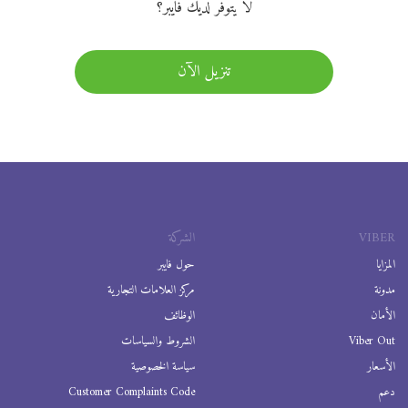
لا يتوفر لديك فايبر؟
تنزيل الآن
VIBER
الشركة
المزايا
حول فايبر
مدونة
مركز العلامات التجارية
الأمان
الوظائف
Viber Out
الشروط والسياسات
الأسعار
سياسة الخصوصية
دعم
Customer Complaints Code