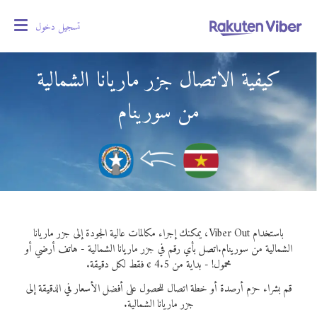
تسجيل دخول
oggle
gation
كيفية الاتصال جزر ماريانا الشمالية
من سورينام
باستخدام Viber Out، يمكنك إجراء مكالمات عالية الجودة إلى جزر ماريانا
الشمالية من سورينام.
اتصل بأي رقم في جزر ماريانا الشمالية - هاتف أرضي أو
محمول! - بداية من 4.5 ¢ فقط لكل دقيقة.
قم بشراء حزم أرصدة أو خطة اتصال للحصول على أفضل الأسعار في الدقيقة إلى
جزر ماريانا الشمالية.