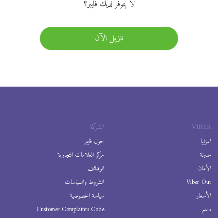
لا يتوفر لديك فايبر؟
تنزيل الآن
VIBER
الشركة
المزايا
حول فايبر
مدونة
مركز العلامات التجارية
الأمان
الوظائف
Viber Out
الشروط والسياسات
الأسعار
سياسة الخصوصية
دعم
Customer Complaints Code