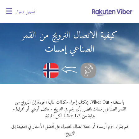
تسجيل دخول
oggle
gation
كيفية الاتصال النرويج من القمر
الصناعي إمسات
باستخدام Viber Out، يمكنك إجراء مكالمات عالية الجودة إلى النرويج من
القمر الصناعي إمسات.
اتصل بأي رقم في النرويج - هاتف أرضي أو محمول! -
بداية من 1.2 ¢ فقط لكل دقيقة.
قم بشراء حزم أرصدة أو خطة اتصال للحصول على أفضل الأسعار في الدقيقة إلى
النرويج.