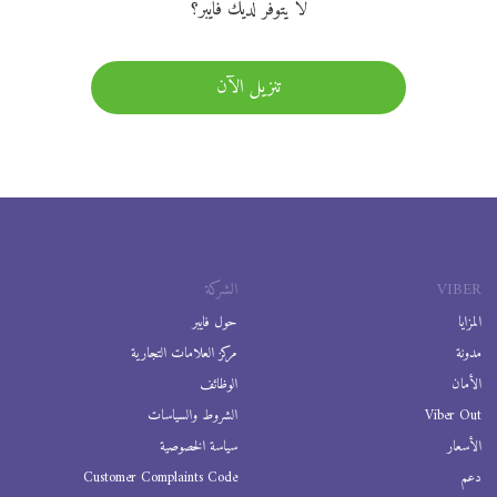
لا يتوفر لديك فايبر؟
تنزيل الآن
VIBER
الشركة
المزايا
حول فايبر
مدونة
مركز العلامات التجارية
الأمان
الوظائف
Viber Out
الشروط والسياسات
الأسعار
سياسة الخصوصية
دعم
Customer Complaints Code