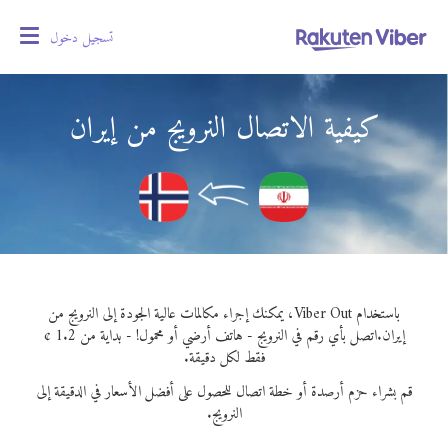
تسجيل دخول
oggle
gation
كيفية الاتصال النرويج من إيران
باستخدام Viber Out، يمكنك إجراء مكالمات عالية الجودة إلى النرويج من
إيران.
اتصل بأي رقم في النرويج - هاتف أرضي أو محمول! - بداية من 1.2 ¢
فقط لكل دقيقة.
قم بشراء حزم أرصدة أو خطة اتصال للحصول على أفضل الأسعار في الدقيقة إلى
النرويج.