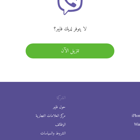
لا يتوفر لديك فايبر؟
تنزيل الآن
الشركة
حول فايبر
iPho
مركز العلامات التجارية
Wi
الوظائف
الشروط والسياسات