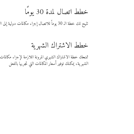
خطط اتصال لمدة 30 يومًا
تتيح لك خطة الـ 30 يوماً للاتصال إجراء مكالمات دولية إلى الوجهة التي تختارها لمدة 30 يوماً بأسعار فايبر المنخفضة.
خطط الاشتراك الشهرية
تمنحك خطة الاشتراك الشهري المرونة اللازمة لإجراء مكالم
الشهرية، يمكنك توفير أسعار المكالمات التي تجريها بالفعل