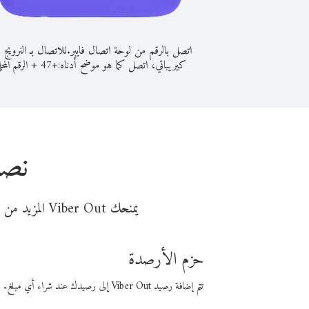
اتصل بالرقم من لوحة اتصال فايبر.
للاتصال بـ النرويج 
كيريباتي، اتصل كما هو موضح أدناه:
+
+
47
الرقم المحل
نصا
يمنحك Viber Out المزيد من وقت المكالمة مقابل تكلفة أقل من المال. اختر من أحد خيارات الاتصال المرنة ذات السعر المنخفض:
حزم الأرصدة
تتم إضافة رصيد Viber Out إلى رصيدك عند شراء أي مبلغ. باستخدام رصيدك، يمكنك إجراء مكالمات إلى أي رقم في العالم بأسعار فايبر المنخفضة.