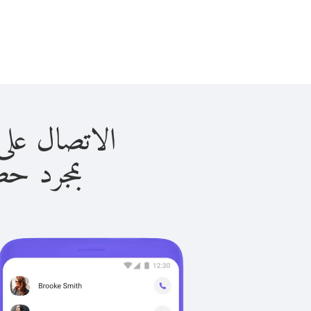
الاتصال على النرويج 
بمجرد حصولك ع