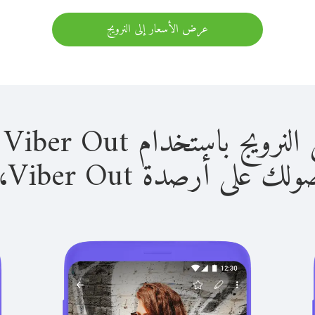
عرض الأسعار إلى النرويج
باستخدام Viber Out سهل للغاية.
لى أرصدة Viber Out، يمكنك: