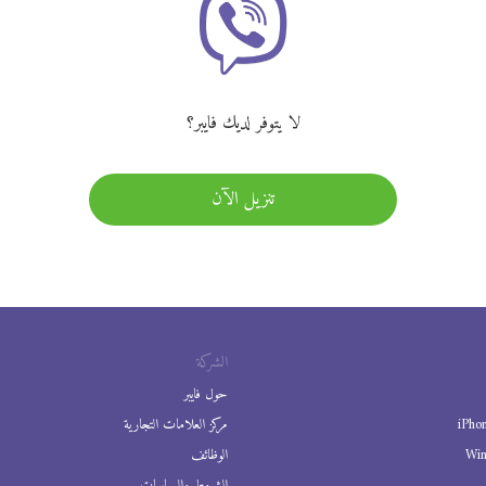
لا يتوفر لديك فايبر؟
تنزيل الآن
الشركة
حول فايبر
iPho
مركز العلامات التجارية
Wi
الوظائف
الشروط والسياسات