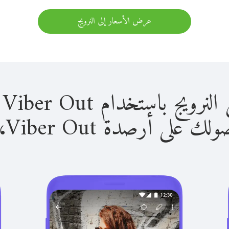
عرض الأسعار إلى النرويج
باستخدام Viber Out سهل للغاية.
لى أرصدة Viber Out، يمكنك: