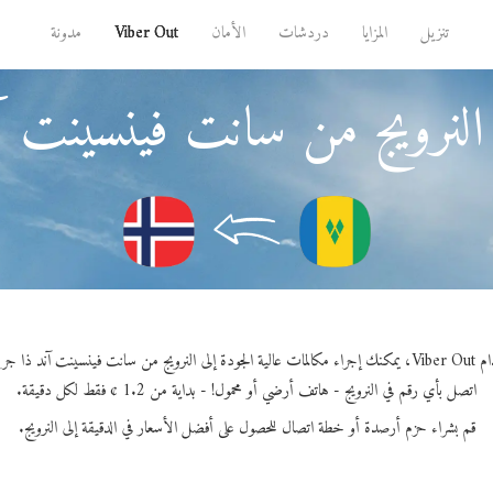
تنزيل
المزايا
دردشات
الأمان
Viber Out
مدونة
لنرويج من سانت فينسينت آن
ن سانت فينسينت آند ذا جرينادينز.
اتصل بأي رقم في النرويج - هاتف أرضي أو محمول! - بداية من 1.2 ¢ فقط لكل دقيقة.
قم بشراء حزم أرصدة أو خطة اتصال للحصول على أفضل الأسعار في الدقيقة إلى النرويج.