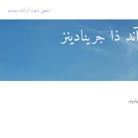
تسجيل دخول
أو
إنشاء حساب
د ذا جرينادينز