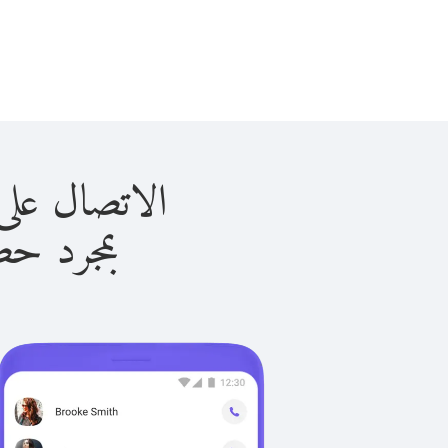
الاتصال على النرويج 
بمجرد حصولك ع