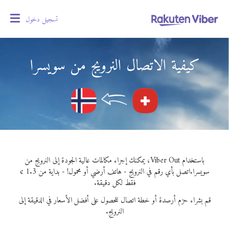
تسجيل دخول
oggle
gation
كيفية الاتصال النرويج من سويسرا
باستخدام Viber Out، يمكنك إجراء مكالمات عالية الجودة إلى النرويج من
سويسرا.
اتصل بأي رقم في النرويج - هاتف أرضي أو محمول! - بداية من 1.3 ¢
فقط لكل دقيقة.
قم بشراء حزم أرصدة أو خطة اتصال للحصول على أفضل الأسعار في الدقيقة إلى
النرويج.