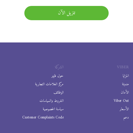
تنزيل الآن
VIBER
الشركة
المزايا
حول فايبر
مدونة
مركز العلامات التجارية
الأمان
الوظائف
Viber Out
الشروط والسياسات
الأسعار
سياسة الخصوصية
دعم
Customer Complaints Code