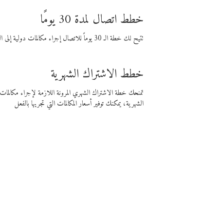
خطط اتصال لمدة 30 يومًا
تتيح لك خطة الـ 30 يوماً للاتصال إجراء مكالمات دولية إلى الوجهة التي تختارها لمدة 30 يوماً بأسعار فايبر المنخفضة.
خطط الاشتراك الشهرية
تمنحك خطة الاشتراك الشهري المرونة اللازمة لإجراء مكالم
الشهرية، يمكنك توفير أسعار المكالمات التي تجريها بالفعل