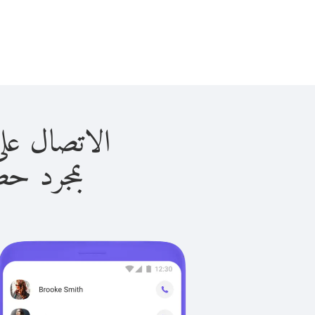
الاتصال على عمان ب
بمجرد حصولك ع