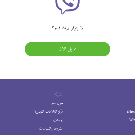
لا يتوفر لديك فايبر؟
تنزيل الآن
الشركة
حول فايبر
iPho
مركز العلامات التجارية
Wi
الوظائف
الشروط والسياسات