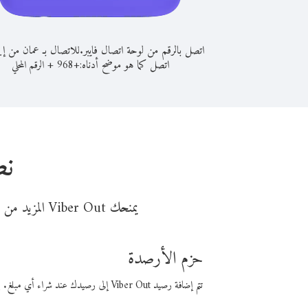
اتصل بالرقم من لوحة اتصال فايبر.
للاتصال بـ عمان من إيث
اتصل كما هو موضح أدناه:
+
+
968
الرقم المحلي
نص
يمنحك Viber Out المزيد من وقت المكالمة مقابل تكلفة أقل من المال. اختر من أحد خيارات الاتصال المرنة ذات السعر المنخفض:
حزم الأرصدة
تتم إضافة رصيد Viber Out إلى رصيدك عند شراء أي مبلغ. باستخدام رصيدك، يمكنك إجراء مكالمات إلى أي رقم في العالم بأسعار فايبر المنخفضة.