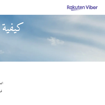
كيفية 
اتصل
قم