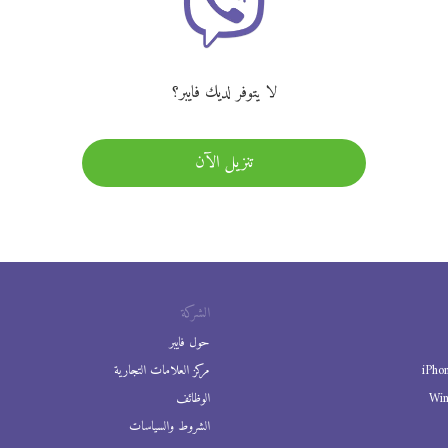
لا يتوفر لديك فايبر؟
تنزيل الآن
الشركة
حول فايبر
iPho
مركز العلامات التجارية
Wi
الوظائف
الشروط والسياسات