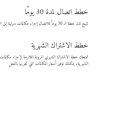
خطط اتصال لمدة 30 يومًا
تتيح لك خطة الـ 30 يوماً للاتصال إجراء مكالمات دولية إلى الوجهة التي تختارها لمدة 30 يوماً بأسعار فايبر المنخفضة.
خطط الاشتراك الشهرية
تمنحك خطة الاشتراك الشهري المرونة اللازمة لإجراء مكالم
الشهرية، يمكنك توفير أسعار المكالمات التي تجريها بالفعل