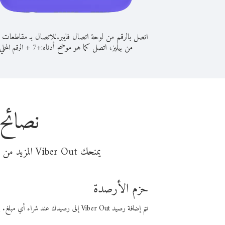
اتصل بالرقم من لوحة اتصال فايبر.
للاتصال بـ مقاطعات
من بيليز، اتصل كما هو موضح أدناه:
+
+
7
الرقم المحلي
نصائح
يمنحك Viber Out المزيد من وقت المكالمة مقابل تكلفة أقل من المال. اختر من أحد خيارات الاتصال المرنة ذات السعر المنخفض:
حزم الأرصدة
تتم إضافة رصيد Viber Out إلى رصيدك عند شراء أي مبلغ. باستخدام رصيدك، يمكنك إجراء مكالمات إلى أي رقم في العالم بأسعار فايبر المنخفضة.