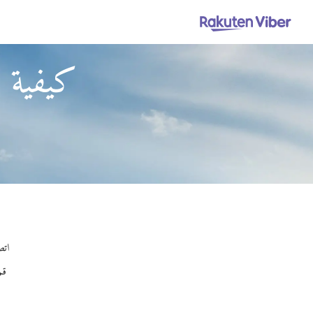
كيفية 
اتصل
قم