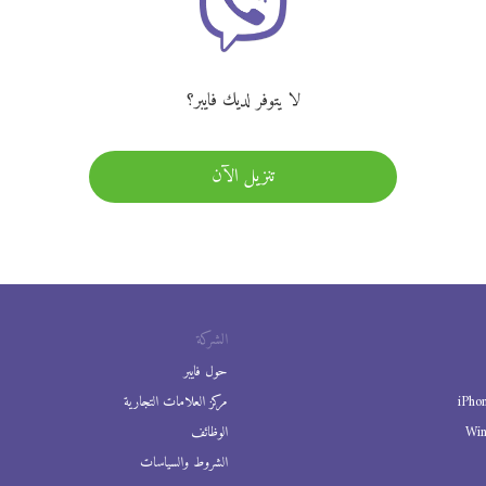
لا يتوفر لديك فايبر؟
تنزيل الآن
الشركة
حول فايبر
iPho
مركز العلامات التجارية
Wi
الوظائف
الشروط والسياسات