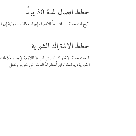
خطط اتصال لمدة 30 يومًا
تتيح لك خطة الـ 30 يوماً للاتصال إجراء مكالمات دولية إلى الوجهة التي تختارها لمدة 30 يوماً بأسعار فايبر المنخفضة.
خطط الاشتراك الشهرية
تمنحك خطة الاشتراك الشهري المرونة اللازمة لإجراء مكالم
الشهرية، يمكنك توفير أسعار المكالمات التي تجريها بالفعل