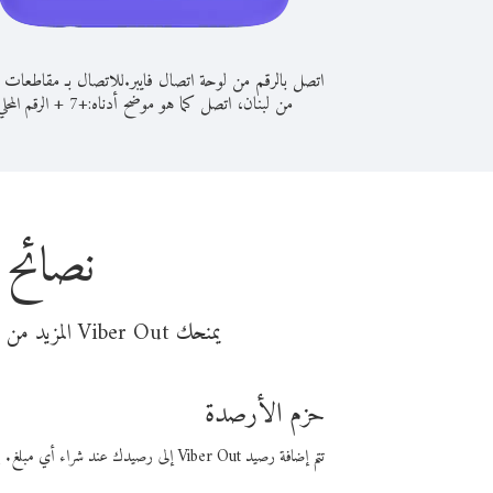
اتصل بالرقم من لوحة اتصال فايبر.
للاتصال بـ مقاطعات
من لبنان، اتصل كما هو موضح أدناه:
+
+
7
الرقم المحلي
نصائح 
يمنحك Viber Out المزيد من وقت المكالمة مقابل تكلفة أقل من المال. اختر من أحد خيارات الاتصال المرنة ذات السعر المنخفض:
حزم الأرصدة
تتم إضافة رصيد Viber Out إلى رصيدك عند شراء أي مبلغ. باستخدام رصيدك، يمكنك إجراء مكالمات إلى أي رقم في العالم بأسعار فايبر المنخفضة.