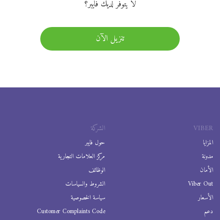
لا يتوفر لديك فايبر؟
تنزيل الآن
VIBER
الشركة
المزايا
حول فايبر
مدونة
مركز العلامات التجارية
الأمان
الوظائف
Viber Out
الشروط والسياسات
الأسعار
سياسة الخصوصية
دعم
Customer Complaints Code