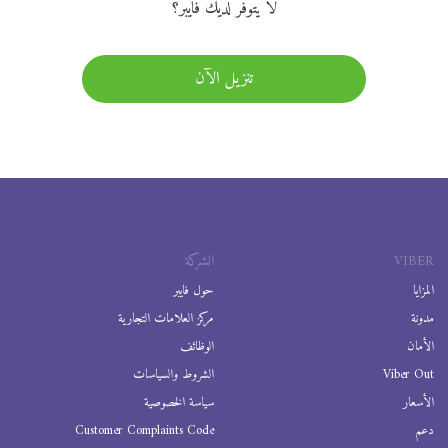
لا يتوفر لديك فايبر؟
تنزيل الآن
VIBER
الشركة
المزايا
حول فايبر
مدونة
مركز العلامات التجارية
الأمان
الوظائف
Viber Out
الشروط والسياسات
الأسعار
سياسة الخصوصية
دعم
Customer Complaints Code