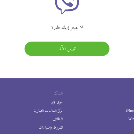
لا يتوفر لديك فايبر؟
تنزيل الآن
الشركة
حول فايبر
iPho
مركز العلامات التجارية
Wi
الوظائف
الشروط والسياسات