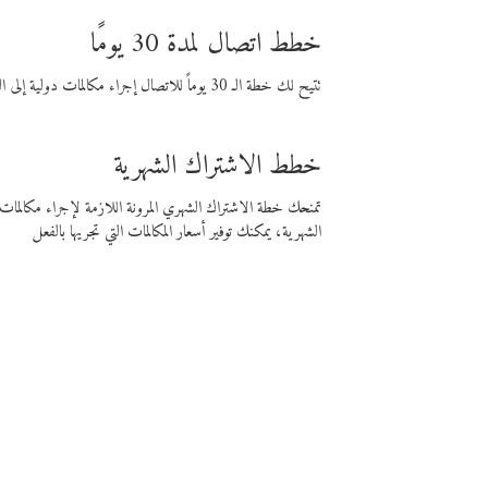
خطط اتصال لمدة 30 يومًا
تتيح لك خطة الـ 30 يوماً للاتصال إجراء مكالمات دولية إلى الوجهة التي تختارها لمدة 30 يوماً بأسعار فايبر المنخفضة.
خطط الاشتراك الشهرية
تمنحك خطة الاشتراك الشهري المرونة اللازمة لإجراء مكالم
الشهرية، يمكنك توفير أسعار المكالمات التي تجريها بالفعل