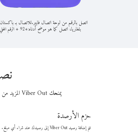
اتصل بالرقم من لوحة اتصال فايبر.
للاتصال بـ باكستان
بلغاريا، اتصل كما هو موضح أدناه:
+
+
92
الرقم المحلي
نصا
يمنحك Viber Out المزيد من وقت المكالمة مقابل تكلفة أقل من المال. اختر من أحد خيارات الاتصال المرنة ذات السعر المنخفض:
حزم الأرصدة
تتم إضافة رصيد Viber Out إلى رصيدك عند شراء أي مبلغ. باستخدام رصيدك، يمكنك إجراء مكالمات إلى أي رقم في العالم بأسعار فايبر المنخفضة.