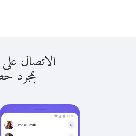
الاتصال على باكستان 
بمجرد حصولك ع