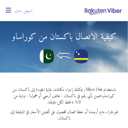
تسجيل دخول
oggle
gation
كيفية الاتصال باكستان من كوراساو
باستخدام Viber Out، يمكنك إجراء مكالمات عالية الجودة إلى باكستان من
كوراساو.
اتصل بأي رقم في باكستان - هاتف أرضي أو محمول! - بداية من
5.0 ¢ فقط لكل دقيقة.
قم بشراء حزم أرصدة أو خطة اتصال للحصول على أفضل الأسعار في الدقيقة إلى
باكستان.