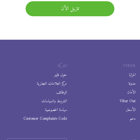
تنزيل الآن
VIBER
الشركة
المزايا
حول فايبر
مدونة
مركز العلامات التجارية
الأمان
الوظائف
Viber Out
الشروط والسياسات
الأسعار
سياسة الخصوصية
دعم
Customer Complaints Code