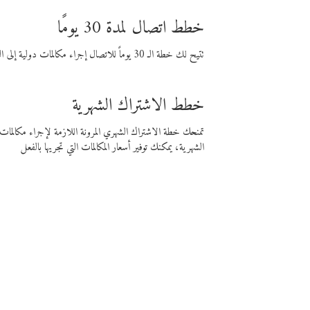
خطط اتصال لمدة 30 يومًا
تتيح لك خطة الـ 30 يوماً للاتصال إجراء مكالمات دولية إلى الوجهة التي تختارها لمدة 30 يوماً بأسعار فايبر المنخفضة.
خطط الاشتراك الشهرية
تمنحك خطة الاشتراك الشهري المرونة اللازمة لإجراء مكالم
الشهرية، يمكنك توفير أسعار المكالمات التي تجريها بالفعل