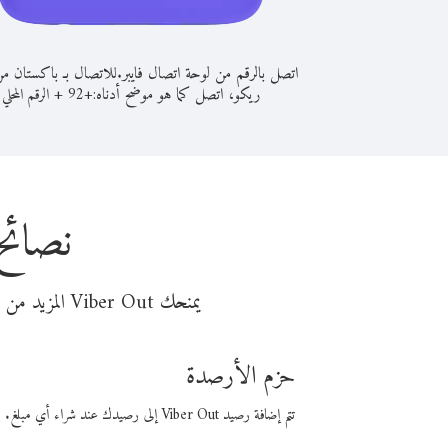
اتصل بالرقم من لوحة اتصال فايبر.
للاتصال بـ باكستان من
ريكو، اتصل كما هو موضح أدناه:
+
+
92
الرقم المحلي
نصائح
يمنحك Viber Out المزيد من وقت المكالمة مقابل تكلفة أقل من المال. اختر من أحد خيارات الاتصال المرنة ذات السعر المنخفض:
حزم الأرصدة
تتم إضافة رصيد Viber Out إلى رصيدك عند شراء أي مبلغ. باستخدام رصيدك، يمكنك إجراء مكالمات إلى أي رقم في العالم بأسعار فايبر المنخفضة.