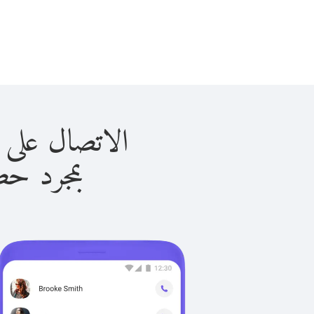
الاتصال على باكستان 
بمجرد حصولك ع