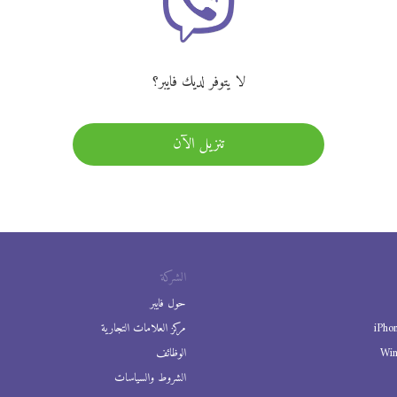
لا يتوفر لديك فايبر؟
تنزيل الآن
الشركة
حول فايبر
iPho
مركز العلامات التجارية
Wi
الوظائف
الشروط والسياسات