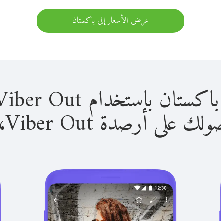
عرض الأسعار إلى باكستان
باستخدام Viber Out سهل للغاية.
لى أرصدة Viber Out، يمكنك: