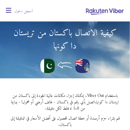
تسجيل دخول
oggle
gation
كيفية الاتصال باكستان من تريستان
دا كونها
باستخدام Viber Out، يمكنك إجراء مكالمات عالية الجودة إلى باكستان من
تريستان دا كونها.
اتصل بأي رقم في باكستان - هاتف أرضي أو محمول! - بداية
من 5.0 ¢ فقط لكل دقيقة.
قم بشراء حزم أرصدة أو خطة اتصال للحصول على أفضل الأسعار في الدقيقة إلى
باكستان.