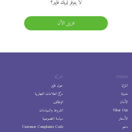
لا يتوفر لديك فايبر؟
تنزيل الآن
VIBER
الشركة
المزايا
حول فايبر
مدونة
مركز العلامات التجارية
الأمان
الوظائف
Viber Out
الشروط والسياسات
الأسعار
سياسة الخصوصية
دعم
Customer Complaints Code