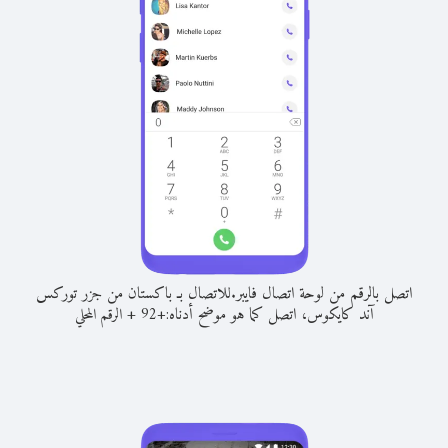
اتصل بالرقم من لوحة اتصال فايبر.
للاتصال بـ باكستان من جزر توركس
آند كايكوس، اتصل كما هو موضح أدناه:
+
+
92
الرقم المحلي