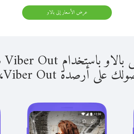
عرض الأسعار إلى بالاو
استخدام Viber Out سهل للغاية.
لى أرصدة Viber Out، يمكنك: