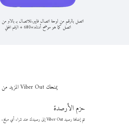
اتصل بالرقم من لوحة اتصال فايبر.
للاتصال بـ بالاو من 
اتصل كما هو موضح أدناه:
+
+
680
الرقم المحلي
ن
يمنحك Viber Out المزيد من وقت المكالمة مقابل تكلفة أقل من المال. اختر من أحد خيارات الاتصال المرنة ذات السعر المنخفض:
حزم الأرصدة
تتم إضافة رصيد Viber Out إلى رصيدك عند شراء أي مبلغ. باستخدام رصيدك، يمكنك إجراء مكالمات إلى أي رقم في العالم بأسعار فايبر المنخفضة.