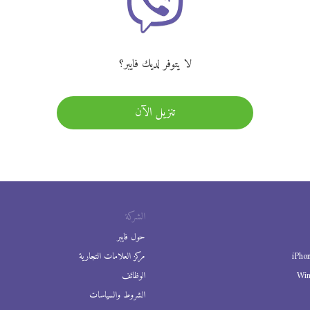
لا يتوفر لديك فايبر؟
تنزيل الآن
الشركة
حول فايبر
iPho
مركز العلامات التجارية
Wi
الوظائف
الشروط والسياسات