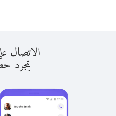
الاتصال على بالاو ب
بمجرد حصولك ع