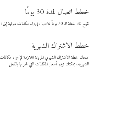
خطط اتصال لمدة 30 يومًا
تتيح لك خطة الـ 30 يوماً للاتصال إجراء مكالمات دولية إلى الوجهة التي تختارها لمدة 30 يوماً بأسعار فايبر المنخفضة.
خطط الاشتراك الشهرية
تمنحك خطة الاشتراك الشهري المرونة اللازمة لإجراء مكالم
الشهرية، يمكنك توفير أسعار المكالمات التي تجريها بالفعل