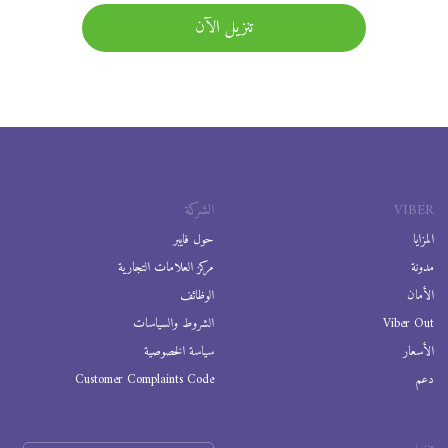
تنزيل الآن
VIBER
الشركة
المزايا
حول فايبر
مدونة
مركز العلامات التجارية
الأمان
الوظائف
Viber Out
الشروط والسياسات
الأسعار
سياسة الخصوصية
دعم
Customer Complaints Code