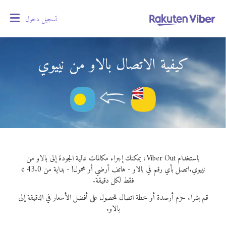
تسجيل دخول
oggle
gation
كيفية الاتصال بالاو من نييوي
باستخدام Viber Out، يمكنك إجراء مكالمات عالية الجودة إلى بالاو من
نييوي.
اتصل بأي رقم في بالاو - هاتف أرضي أو محمول! - بداية من 43.0 ¢
فقط لكل دقيقة.
قم بشراء حزم أرصدة أو خطة اتصال للحصول على أفضل الأسعار في الدقيقة إلى
بالاو.