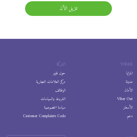
تنزيل الآن
VIBER
الشركة
المزايا
حول فايبر
مدونة
مركز العلامات التجارية
الأمان
الوظائف
Viber Out
الشروط والسياسات
الأسعار
سياسة الخصوصية
دعم
Customer Complaints Code