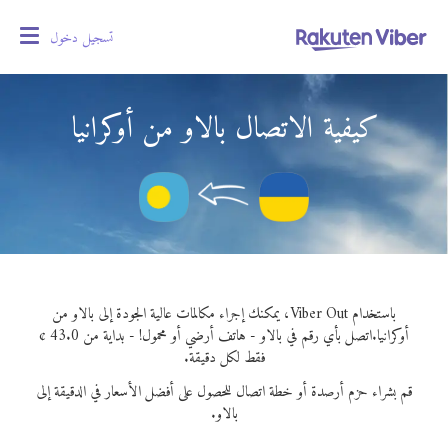
تسجيل دخول
oggle
gation
كيفية الاتصال بالاو من أوكرانيا
باستخدام Viber Out، يمكنك إجراء مكالمات عالية الجودة إلى بالاو من
أوكرانيا.
اتصل بأي رقم في بالاو - هاتف أرضي أو محمول! - بداية من 43.0 ¢
فقط لكل دقيقة.
قم بشراء حزم أرصدة أو خطة اتصال للحصول على أفضل الأسعار في الدقيقة إلى
بالاو.