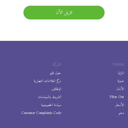
تنزيل الآن
VIBER
الشركة
المزايا
حول فايبر
مدونة
مركز العلامات التجارية
الأمان
الوظائف
Viber Out
الشروط والسياسات
الأسعار
سياسة الخصوصية
دعم
Customer Complaints Code