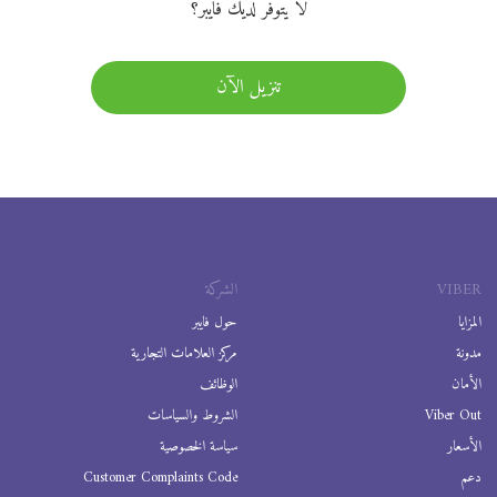
لا يتوفر لديك فايبر؟
تنزيل الآن
VIBER
الشركة
المزايا
حول فايبر
مدونة
مركز العلامات التجارية
الأمان
الوظائف
Viber Out
الشروط والسياسات
الأسعار
سياسة الخصوصية
دعم
Customer Complaints Code