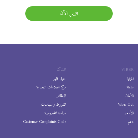
تنزيل الآن
VIBER
الشركة
المزايا
حول فايبر
مدونة
مركز العلامات التجارية
الأمان
الوظائف
Viber Out
الشروط والسياسات
الأسعار
سياسة الخصوصية
دعم
Customer Complaints Code