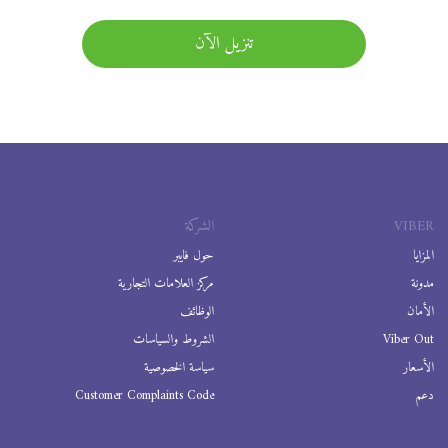
تنزيل الآن
VIBER
الشركة
المزايا
حول فايبر
مدونة
مركز العلامات التجارية
الأمان
الوظائف
Viber Out
الشروط والسياسات
الأسعار
سياسة الخصوصية
دعم
Customer Complaints Code