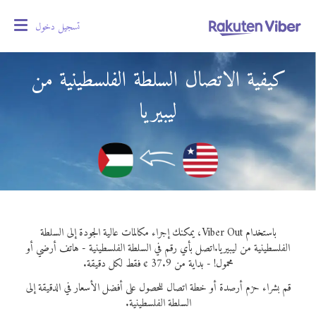
تسجيل دخول
oggle
gation
كيفية الاتصال السلطة الفلسطينية من
ليبيريا
باستخدام Viber Out، يمكنك إجراء مكالمات عالية الجودة إلى السلطة
الفلسطينية من ليبيريا.
اتصل بأي رقم في السلطة الفلسطينية - هاتف أرضي أو
محمول! - بداية من 37.9 ¢ فقط لكل دقيقة.
قم بشراء حزم أرصدة أو خطة اتصال للحصول على أفضل الأسعار في الدقيقة إلى
السلطة الفلسطينية.