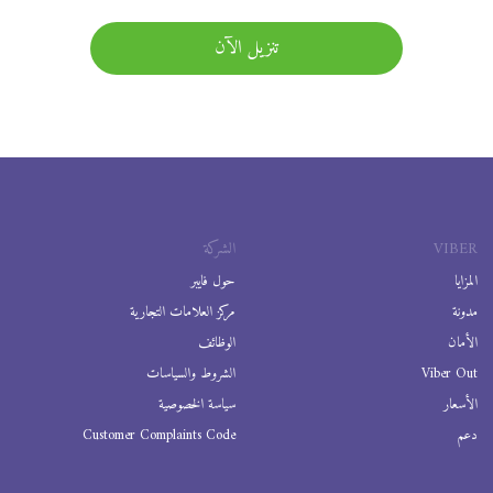
تنزيل الآن
VIBER
الشركة
المزايا
حول فايبر
مدونة
مركز العلامات التجارية
الأمان
الوظائف
Viber Out
الشروط والسياسات
الأسعار
سياسة الخصوصية
دعم
Customer Complaints Code